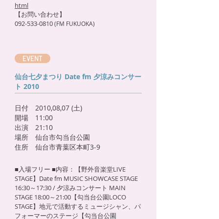
html
【お問い合わせ】
092-533-0810
(FM FUKUOKA)
EVENT
仙台七夕まつり Date fm 夕涼みコンサー
ト 2010
日付 2010,08,07 (土)
開場 11:00
出演 21:10
場所 仙台市勾当台公園
住所 仙台市青葉区本町3-9
■入場フリー ■内容：【野外音楽堂LIVE
STAGE】Date fm MUSIC SHOWCASE STAGE
16:30～17:30 / 夕涼みコンサート MAIN
STAGE 18:00～21:00【勾当台公園LOCO
STAGE】地元で活動するミュージシャン、パ
フォーマーのステージ【勾当台公園