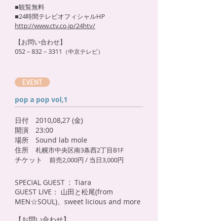
■観覧無料
■24時間テレビオフィシャルHP
http://www.ctv.co.jp/24htv/
【お問い合わせ】
052－832－3311
（中京テレビ）
EVENT
pop a pop vol,1
日付 2010,08,27 (金)
開演 23:00
場所 Sound lab mole
住所
札幌市中央区南3条西2丁目B1F
チケット
前売2,000円 / 当日3,000円
SPECIAL GUEST : Tiara
GUEST LIVE： 山田と松尾(from
MEN☆SOUL)、sweet licious and more
【お問い合わせ】