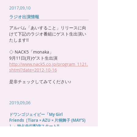
2017,09,10
ラジオ出演情報
アルバム「あいすること」リリースに向
けて下記のラジオ番組にゲスト生出演い
たします!!
◇ NACK5「monaka」
9月11日(月)ゲスト生出演
http://www.nack5.co.jp/program_1121.
shtml?date=2012-10-16
是非チェックしてみてください♪
2019,09,06
ドワンゴジェイピー「My Girl
Friends［Tiara × AZU × 片桐舞子 (MAY’S)
］」独占先行配信スタート!!