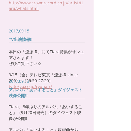
http://www.crownrecord.co.jp/artist/ti
ara/whats.html
2017,09,15
TV出演情報‼
本日の「流派-R」にてTiara特集がオンエ
アされます！
ぜひご覧下さい☆
9/15（金）テレビ東京「流派-R since
2001」（26:50-27:20）
2017,09,13
tv-tokyo.co.jp/ryuha-r/
アルバム「あいすること」ダイジェスト
映像公開!!
Tiara、3年ぶりのアルバム「あいするこ
と」（9月20日発売）のダイジェスト映
像が公開‼
アルバム「あいすること」収録曲から