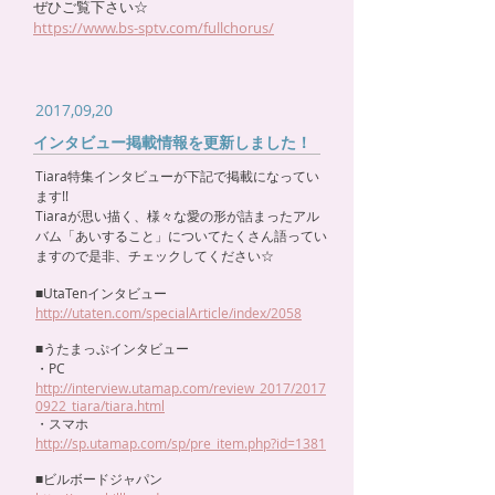
ぜひご覧下さい☆
https://www.bs-sptv.com/fullchorus/
2017,09,20
インタビュー掲載情報を更新しました！
Tiara特集インタビューが下記で掲載になってい
ます!!
Tiaraが思い描く、様々な愛の形が詰まったアル
バム「あいすること」についてたくさん語ってい
ますので是非、チェックしてください☆
■UtaTenインタビュー
http://utaten.com/specialArticle/index/2058
■うたまっぷインタビュー
・PC
http://interview.utamap.com/review_2017/2017
0922_tiara/tiara.html
・スマホ
http://sp.utamap.com/sp/pre_item.php?id=1381
■ビルボードジャパン